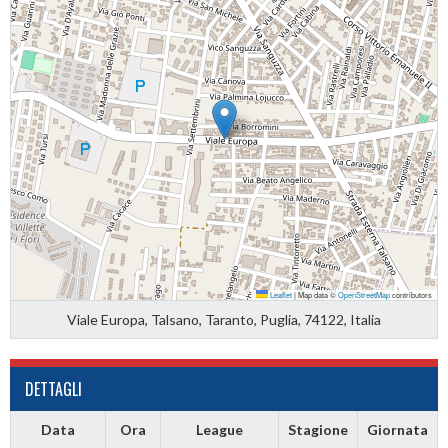
Leaflet
|
Map data ©
OpenStreetMap
contributors
Viale Europa, Talsano, Taranto, Puglia, 74122, Italia
DETTAGLI
Data
Ora
League
Stagione
Giornata