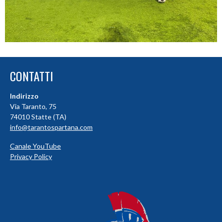
CONTATTI
Indirizzo
Via Taranto, 75
74010 Statte (TA)
info@tarantospartana.com
Canale YouTube
Privacy Policy