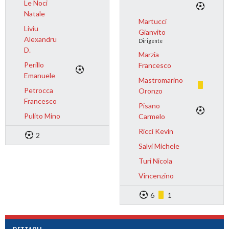
Le Noci
Natale
Martucci
Liviu
Gianvito
Alexandru
Dirigente
D.
Marzia
Perillo
Francesco
Emanuele
Mastromarino
Petrocca
Oronzo
Francesco
Pisano
Pulito Mino
Carmelo
Ricci Kevin
2
Salvi Michele
Turi Nicola
Vincenzino
6
1