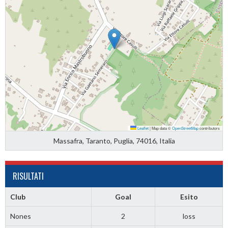
Leaflet
|
Map data ©
OpenStreetMap
contributors
Massafra, Taranto, Puglia, 74016, Italia
RISULTATI
Club
Goal
Esito
Nones
2
loss