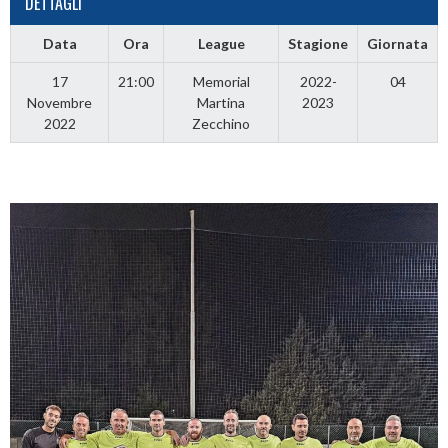
DETTAGLI
Data
Ora
League
Stagione
Giornata
17
21:00
Memorial
2022-
04
Novembre
Martina
2023
2022
Zecchino