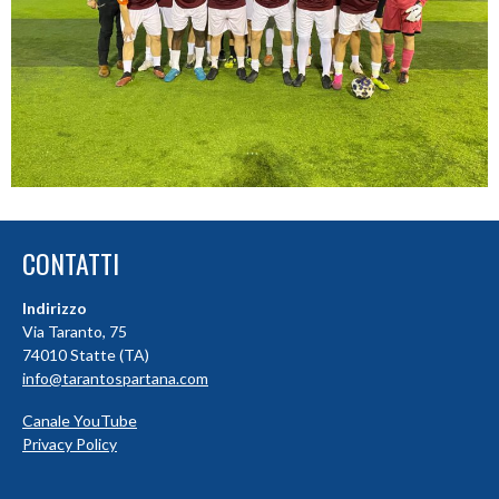
CONTATTI
Indirizzo
Via Taranto, 75
74010 Statte (TA)
info@tarantospartana.com
Canale YouTube
Privacy Policy