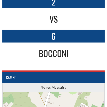
2
VS
6
BOCCONI
CAMPO
Nones Massafra