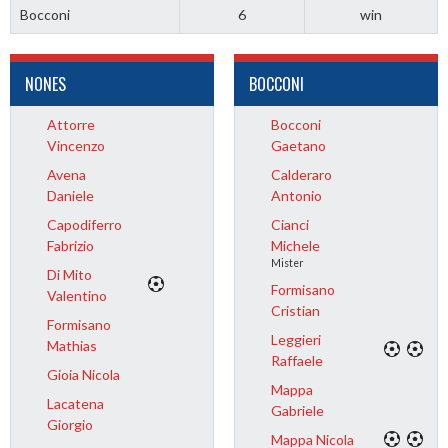
Bocconi
6
win
NONES
BOCCONI
Attorre
Bocconi
Vincenzo
Gaetano
Avena
Calderaro
Daniele
Antonio
Capodiferro
Cianci
Fabrizio
Michele
Mister
Di Mito
Formisano
Valentino
Cristian
Formisano
Leggieri
Mathias
Raffaele
Gioia Nicola
Mappa
Lacatena
Gabriele
Giorgio
Mappa Nicola