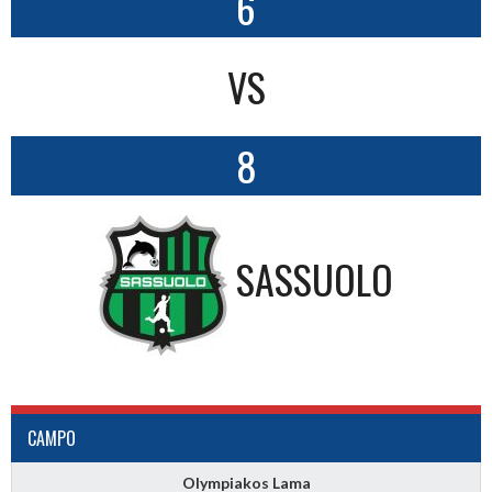
6
VS
8
SASSUOLO
CAMPO
Olympiakos Lama