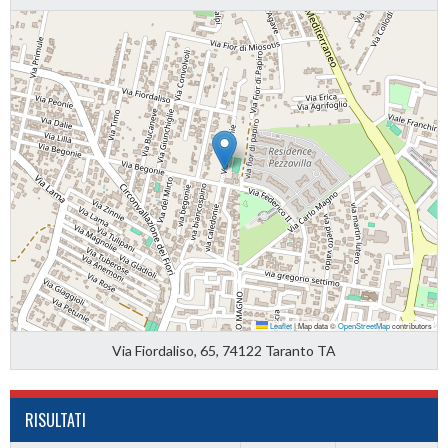
Leaflet
|
Map data ©
OpenStreetMap
contributors
Via Fiordaliso, 65, 74122 Taranto TA
RISULTATI