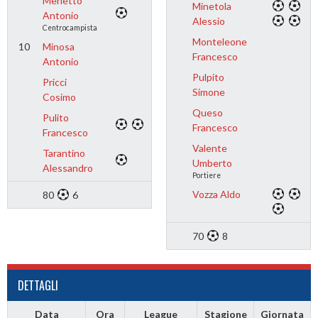
Merletto
Minetola
Antonio
Alessio
Centrocampista
Monteleone
10
Minosa
Francesco
Antonio
Pulpito
Pricci
Simone
Cosimo
Queso
Pulito
Francesco
Francesco
Valente
Tarantino
Umberto
Alessandro
Portiere
Vozza Aldo
80
6
70
8
DETTAGLI
Data
Ora
League
Stagione
Giornata