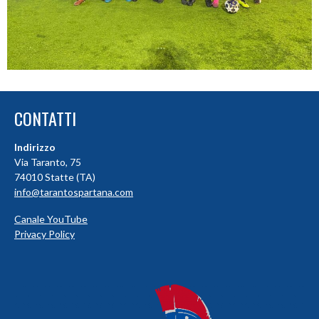
CONTATTI
Indirizzo
Via Taranto, 75
74010 Statte (TA)
info@tarantospartana.com
Canale YouTube
Privacy Policy