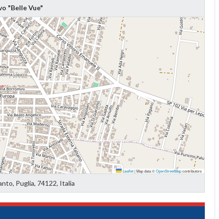
o "Belle Vue"
Leaflet
|
Map data ©
OpenStreetMap
contributors
nto, Puglia, 74122, Italia