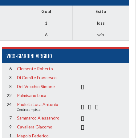
Goal
Esito
1
loss
6
win
VICO-GIARDINI VIRGILIO
6
Clemente Roberto
3
Di Comite Francesco
8
Del Vecchio Simone
22
Palmisano Luca
24
Paolella Luca Antonio
Centrocampista
7
Sammarco Alessandro
9
Cavallera Giacomo
1
Magolo Federico