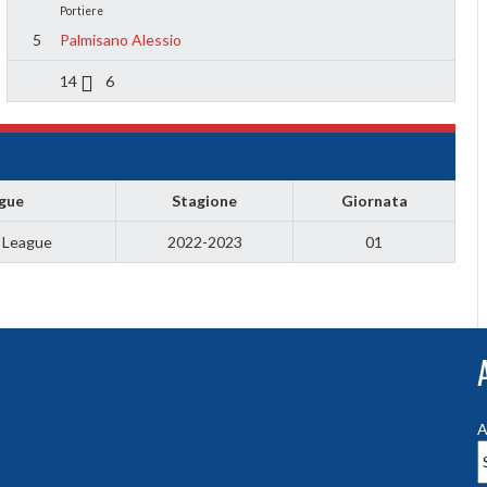
Portiere
5
Palmisano Alessio
14
6
gue
Stagione
Giornata
 League
2022-2023
01
A