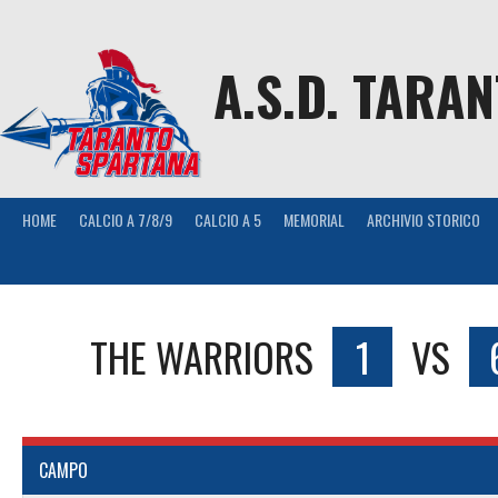
Skip
to
content
A.S.D. TARA
HOME
CALCIO A 7/8/9
CALCIO A 5
MEMORIAL
ARCHIVIO STORICO
THE WARRIORS
1
VS
CAMPO