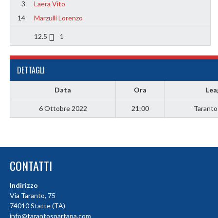
3
Laera Vito
14
Marzulli Lorenzo
12.5
1
DETTAGLI
Data
Ora
Lea
6 Ottobre 2022
21:00
Taranto
CONTATTI
Indirizzo
Via Taranto, 75
74010 Statte (TA)
info@tarantospartana.com