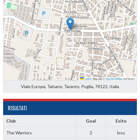
Leaflet
|
Map data ©
OpenStreetMap
contributors
Viale Europa, Talsano, Taranto, Puglia, 74122, Italia
RISULTATI
Club
Goal
Esito
The Warriors
2
loss