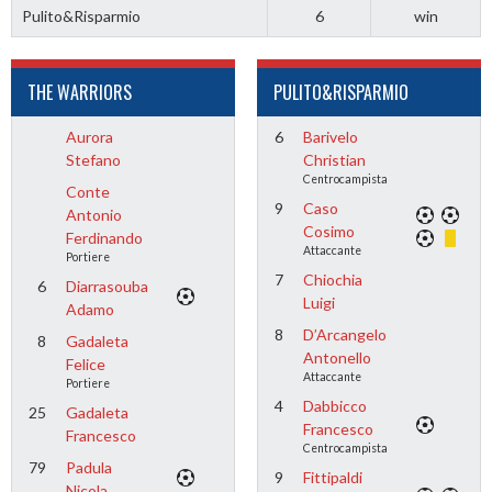
Pulito&Risparmio
6
win
THE WARRIORS
PULITO&RISPARMIO
Aurora
6
Barivelo
Stefano
Christian
Centrocampista
Conte
9
Caso
Antonio
Cosimo
Ferdinando
Attaccante
Portiere
7
Chiochia
6
Diarrasouba
Luigi
Adamo
8
D’Arcangelo
8
Gadaleta
Antonello
Felice
Attaccante
Portiere
4
Dabbicco
25
Gadaleta
Francesco
Francesco
Centrocampista
79
Padula
9
Fittipaldi
Nicola