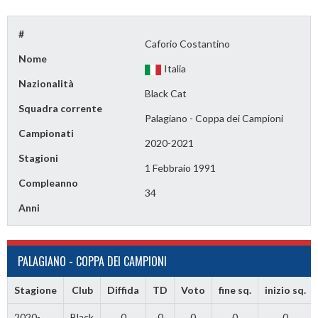
#
Caforio Costantino
Nome
Italia
Nazionalità
Black Cat
Squadra corrente
Palagiano - Coppa dei Campioni
Campionati
2020-2021
Stagioni
1 Febbraio 1991
Compleanno
34
Anni
PALAGIANO - COPPA DEI CAMPIONI
Stagione
Club
Diffida
TD
Voto
fine sq.
inizio sq.
2020-
Black
0
0
0
0
0