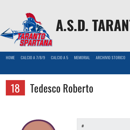
Skip
to
content
A.S.D. TARA
HOME
CALCIO A 7/8/9
CALCIO A 5
MEMORIAL
ARCHIVIO STORICO
18
Tedesco Roberto
#