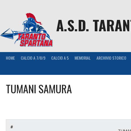
Skip
to
content
A.S.D. TARA
HOME
CALCIO A 7/8/9
CALCIO A 5
MEMORIAL
ARCHIVIO STORICO
TUMANI SAMURA
#
TUMA