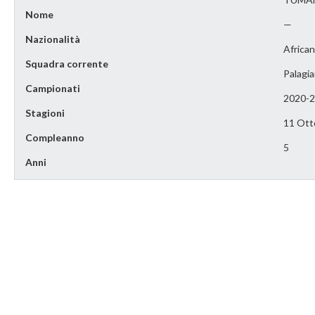
Nome
—
Nazionalità
Africa
Squadra corrente
Palagi
Campionati
2020-
Stagioni
11 Ott
Compleanno
5
Anni