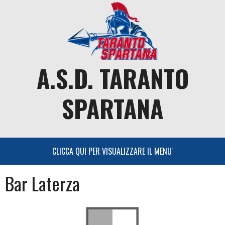
Skip
to
content
A.S.D. TARANTO
SPARTANA
Bar Laterza