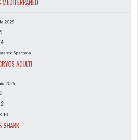
S MEDITERRANEO
io 2025
2)
-
4
aranto Spartana
CRYOS ADULTI
io 2025
6)
-
2
 40
S SHARK