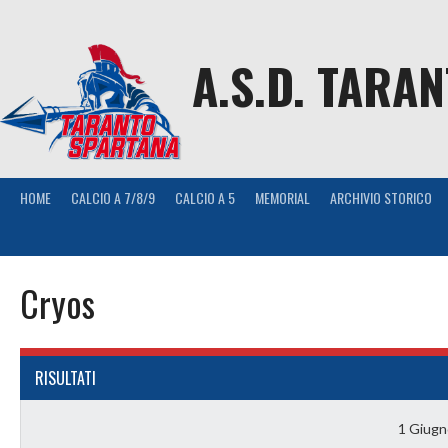
Skip
to
content
A.S.D. TARA
HOME
CALCIO A 7/8/9
CALCIO A 5
MEMORIAL
ARCHIVIO STORICO
Cryos
RISULTATI
1 Giugn