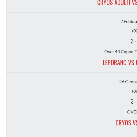
CRYOS ADULTI V
2 Febbra
(0
3
Over 40 Coppa T
LEPORANO VS 
26 Genna
(0
3
OVER
CRYOS V