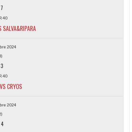
-
7
 40
S SALVA&RIPARA
bre 2024
3)
-
3
 40
 VS CRYOS
bre 2024
2)
-
4