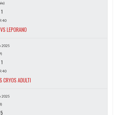
ale)
-
1
 40
 VS LEPORANO
o 2025
9)
-
1
 40
S CRYOS ADULTI
o 2025
8)
-
5