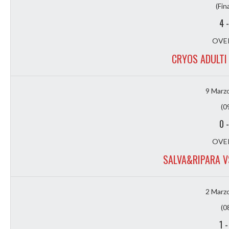
(Fin
4
OVER
CRYOS ADULTI
9 Marz
(0
0
OVER
SALVA&RIPARA V
2 Marz
(0
1