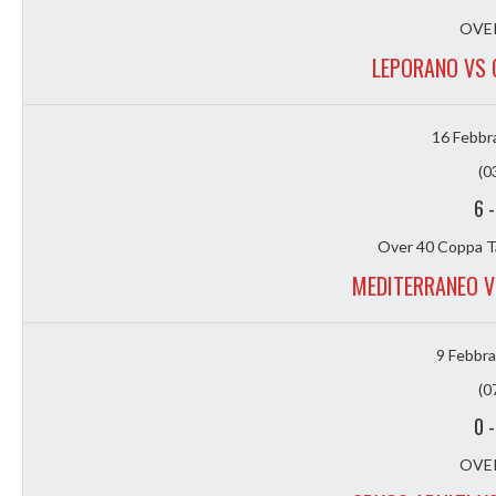
OVER
LEPORANO VS 
16 Febbr
(0
6
Over 40 Coppa T
MEDITERRANEO V
9 Febbra
(0
0
OVER