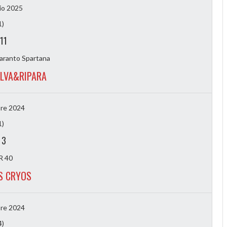
io 2025
1)
11
aranto Spartana
ALVA&RIPARA
re 2024
1)
-
3
 40
S CRYOS
re 2024
4)