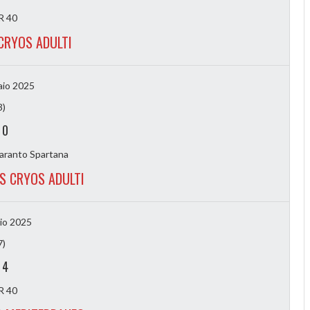
 40
CRYOS ADULTI
aio 2025
3)
-
0
aranto Spartana
S CRYOS ADULTI
io 2025
7)
-
4
 40