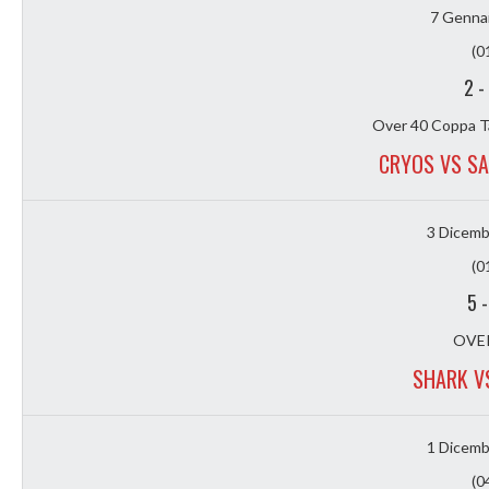
7 Genna
(0
2
-
Over 40 Coppa T
CRYOS VS S
3 Dicemb
(0
5
OVER
SHARK V
1 Dicemb
(0