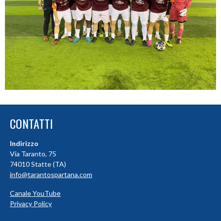
CONTATTI
Indirizzo
Via Taranto, 75
74010 Statte (TA)
info@tarantospartana.com
Canale YouTube
Privacy Policy