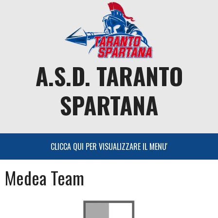
Skip
to
content
A.S.D. TARANTO
SPARTANA
Medea Team