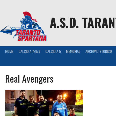
Skip
to
content
A.S.D. TARA
HOME
CALCIO A 7/8/9
CALCIO A 5
MEMORIAL
ARCHIVIO STORICO
Real Avengers