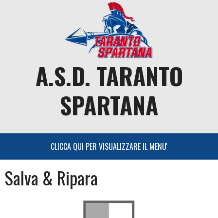
Skip
to
content
A.S.D. TARANTO
SPARTANA
Salva & Ripara