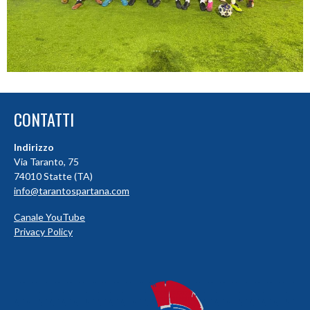
CONTATTI
Indirizzo
Via Taranto, 75
74010 Statte (TA)
info@tarantospartana.com
Canale YouTube
Privacy Policy