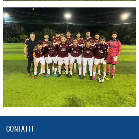
CONTATTI