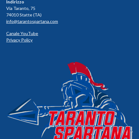
Indirizzo
Via Taranto, 75
74010 Statte (TA)
info@tarantospartana.com
Canale YouTube
Privacy Policy