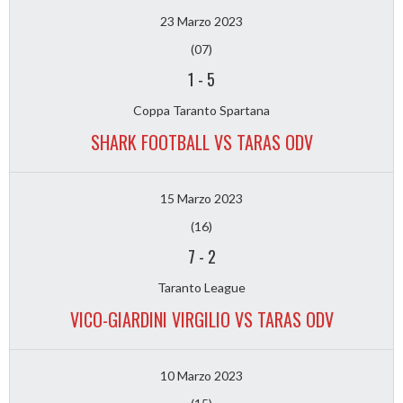
23 Marzo 2023
(07)
1
-
5
Coppa Taranto Spartana
SHARK FOOTBALL VS TARAS ODV
15 Marzo 2023
(16)
7
-
2
Taranto League
VICO-GIARDINI VIRGILIO VS TARAS ODV
10 Marzo 2023