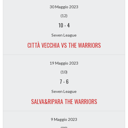
30 Maggio 2023
(12)
10
-
4
Seven League
CITTÀ VECCHIA VS THE WARRIORS
19 Maggio 2023
(10)
7
-
6
Seven League
SALVA&RIPARA THE WARRIORS
9 Maggio 2023