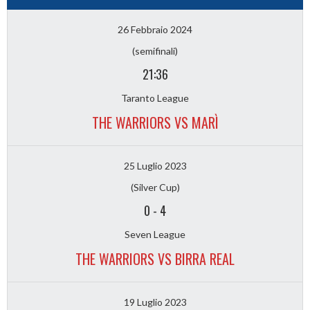
26 Febbraio 2024
(semifinali)
21:36
Taranto League
THE WARRIORS VS MARÌ
25 Luglio 2023
(Silver Cup)
0
-
4
Seven League
THE WARRIORS VS BIRRA REAL
19 Luglio 2023