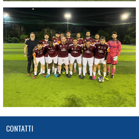
CONTATTI