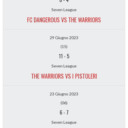
Seven League
FC DANGEROUS VS THE WARRIORS
29 Giugno 2023
(15)
11
-
5
Seven League
THE WARRIORS VS I PISTOLERI
23 Giugno 2023
(06)
6
-
7
Seven League