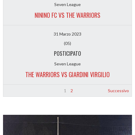
Seven League
NININO FC VS THE WARRIORS
31 Marzo 2023
(05)
POSTICIPATO
Seven League
THE WARRIORS VS GIARDINI VIRGILIO
1
2
Successivo