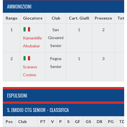
AMMONIZIONI
Rango
Giocatore
Club
Cart. Gialli
Presenze
Total
1
San
1
2
Giovanni
Kamankille
Senior
Abubakar
2
Pegne
1
3
Senior
Scarano
Cosimo
ESPULSIONI
S. EMIDIO CTG SENIOR - CLASSIFICA
Pos
Club
PT
V
P
S
GF
GS
DR
PG
TD